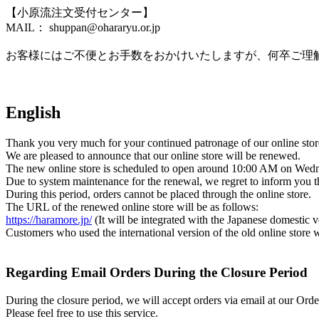
【小原流注文受付センター】
MAIL： shuppan@ohararyu.or.jp
お客様にはご不便とお手数をおかけいたしますが、何卒ご理
English
Thank you very much for your continued patronage of our online stor
We are pleased to announce that our online store will be renewed.
The new online store is scheduled to open around 10:00 AM on Wedn
Due to system maintenance for the renewal, we regret to inform you t
During this period, orders cannot be placed through the online store.
The URL of the renewed online store will be as follows:
https://haramore.jp/
(It will be integrated with the Japanese domestic v
Customers who used the international version of the old online store 
Regarding Email Orders During the Closure Period
During the closure period, we will accept orders via email at our Orde
Please feel free to use this service.