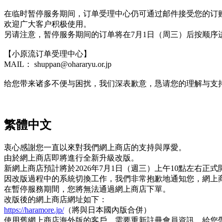
在临时暂停服务期间，订单受理中心仍可通过邮件接受您的订
欢迎广大客户积极使用。
另请注意，暂停服务期间的订单将在7月1日（周三）后按顺序
【小原流订单受理中心】
MAIL： shuppan@ohararyu.or.jp
给您带来诸多不便与困扰，我们深表歉意，恳请您的理解与支
繁體中文
衷心感謝您一直以來對我們網上商店的支持與厚愛。
由於網上商店即將進行全新升級改版。
新網上商店預計將於2026年7月1日（週三）上午10點左右正式
因改版過程中的系統切換工作，我們非常抱歉地通知您，網上商店
在暫停服務期間，您將無法通過網上商店下單。
改版後的網上商店網址如下：
https://haramore.jp/
（將與日本國內版合併）
使用舊網上商店海外版的客戶，需要重新註冊會員資訊。給您