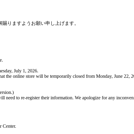
解賜りますようお願い申し上げます。
e.
esday, July 1, 2026.
hat the online store will be temporarily closed from Monday, June 22, 
ersion.)
will need to re-register their information. We apologize for any inconv
r Center.